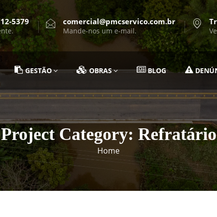
712-5379
comercial@pmcservico.com.br
Tr
ente.
Mande-nos um e-mail.
Ve
GESTÃO
OBRAS
BLOG
DENÚ
Project Category:
Refratário
Home